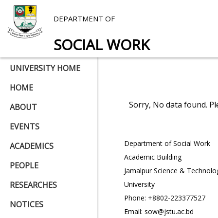
DEPARTMENT OF
SOCIAL WORK
UNIVERSITY HOME
HOME
Sorry, No data found. P
ABOUT
EVENTS
Address
Department of Social Work
ACADEMICS
Academic Building
PEOPLE
Jamalpur Science & Technolo
RESEARCHES
University
Phone: +8802-223377527
NOTICES
Email: sow@jstu.ac.bd