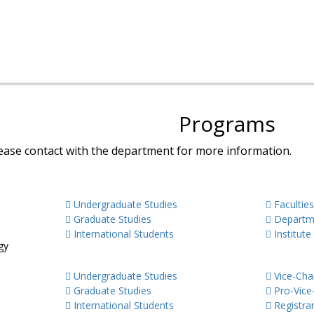
Programs
lease contact with the department for more information.
Academics
Departments
Undergraduate Studies
Faculties
Graduate Studies
Departm
International Students
Institute
gy
Admissions
Administrat
Undergraduate Studies
Vice-Chan
Graduate Studies
Pro-Vice-
International Students
Registrar