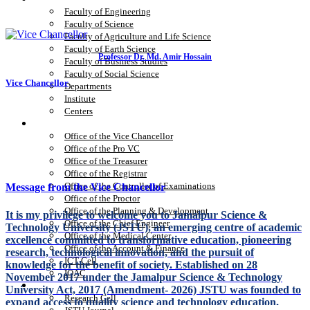
Faculty of Engineering
Faculty of Science
Faculty of Agriculture and Life Science
Faculty of Earth Science
Professor Dr. Md. Amir Hossain
Faculty of Business Studies
Faculty of Social Science
Vice Chancellor
Departments
Institute
Centers
Office
Office of the Vice Chancellor
Office of the Pro VC
Office of the Treasurer
Office of the Registrar
Office of the Controller of Examinations
Message from the Vice Chancellor
Office of the Proctor
Office of the Planning & Development
It is my privilege to welcome you to Jamalpur Science &
Office of the Chief Engineer
Technology University (JSTU), an emerging centre of academic
Office of the Medical Center
excellence committed to transformative education, pioneering
Office of the Account & Finance
research, technological innovation, and the pursuit of
ICT Cell
knowledge for the benefit of society. Established on 28
IQAC
November 2017 under the Jamalpur Science & Technology
Research
University Act, 2017 (Amendment- 2026) JSTU was founded to
Research Cell
expand access to quality science and technology education,