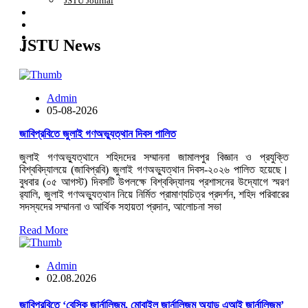
JSTU Journal
strengthen regional development, and c
Read more...
Career
APA
Citizen's Charter
JSTU News
Admission 2025-26
Admin
05-08-2026
জাবিপ্রবিতে জুলাই গণঅভ্যুত্থান দিবস পালিত
জুলাই গণঅভ্যুত্থানে শহিদদের সম্মাননা জামালপুর বিজ্ঞান ও প্রযুক্তি
বিশ্ববিদ্যালয়ে (জাবিপ্রবি) জুলাই গণঅভ্যুত্থান দিবস-২০২৬ পালিত হয়েছে।
বুধবার (০৫ আগস্ট) দিবসটি উপলক্ষে বিশ্ববিদ্যালয় প্রশাসনের উদ্যোগে স্মরণ
র‍্যালি, জুলাই গণঅভ্যুত্থান নিয়ে নির্মিত প্রামাণ্যচিত্র প্রদর্শন, শহিদ পরিবারের
সদস্যদের সম্মাননা ও আর্থিক সহায়তা প্রদান, আলোচনা সভা
Read More
Admin
02.08.2026
জাবিপ্রবিতে ‘বেসিক জার্নালিজম, মোবাইল জার্নালিজম অ্যান্ড এআই জার্নালিজম’