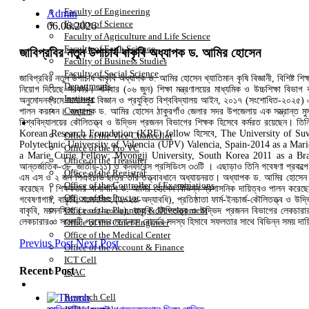
Faculty of Engineering
Admin
Faculty of Science
06.06.2026
Faculty of Agriculture and Life Science
Faculty of Earth Science
জাবিপ্রবির নতুন উপাচার্য বাকৃবি অধ্যাপক ড. আমির হোসেন
Faculty of Business Studies
Faculty of Social Science
জাবিপ্রবির নতুন উপাচার্য বাকৃবি অধ্যাপক ড. আমির হোসেন খ্যাতিমান কৃষি বিজ্ঞানী, বিশিষ্ট শ
Departments
নিয়োগ দিয়েছে সরকার। শনিবার (০৬ জুন) শিক্ষা মন্ত্রণালয়ের মাধ্যমিক ও উচ্চশিক্ষা বিভাগ 
Institute
অনুমোদনক্রমে জামালপুর বিজ্ঞান ও প্রযুক্তি বিশ্ববিদ্যালয় আইন, ২০১৭ (সংশোধিত-২০২৫) 
Centers
পালন করবেন। অধ্যাপক ড. আমির হোসেন ঠাকুরগাঁও জেলার সদর উপজেলায় এক সম্ভ্রান্ত মুসলি
Office
বিশ্ববিদ্যালয়ের কৌলিতত্ত্ব ও উদ্ভিদ প্রজনন বিভাগের শিক্ষক হিসেবে কর্মরত রয়েছেন। তিন
Korean Research Foundation (KRF) fellow হিসেবে, The University of Suwo
Office of the Vice Chancellor
Polytechnic University of Valencia (UPV) Valencia, Spain-2014 as a Mar
Office of the Pro VC
a Marie Curie Fellow; Myongji University, South Korea 2011 as a Brain Kor
Office of the Treasurer
আন্তর্জাতিক-৩৮, জাতীয়-১১) ও কনফারেন্স প্রসিডিংস ৩৩টি । এছাড়াও তিনি গবেষণা প্রকল্প
Office of the Registrar
এম এস ও ২ জন পিএইচডি ছাত্র তাঁর তত্ত্বাবধানে অধ্যায়নরত। অধ্যাপক ড. আমির হোসেন আন্তর্জা
Office of the Controller of Examinations
করেছেন । শিক্ষকতার পাশাপাশি ড. আমির হোসেন বিভিন্ন প্রশাসনিক দায়িত্বও পালন করেছেন তি
Office of the Proctor
গবেষণাগার, বাকৃবি, ময়মনসিংহ (২০২৪-অদ্যাবধি), প্রতিষ্ঠাতা ফার্ম-ইনচার্জ-কৌলিতত্ত্ব 
Office of the Planning & Development
বাকৃবি, ময়মনসিংহ (২০০৫-২০০৬), বাকৃবি কৌলিতত্ত্ব ও উদ্ভিদ প্রজনন বিভাগের লেকচারা
লেকচারার ও সহকারী প্রফেসর মনোনয়ন বোর্ডের সদস্য হিসাবে সফলতার সাথে বিভিন্ন সময় দায়
Office of the Chief Engineer
Office of the Medical Center
Previus Post
Next Post
Office of the Account & Finance
ICT Cell
Recent Post
IQAC
Research
Research Cell