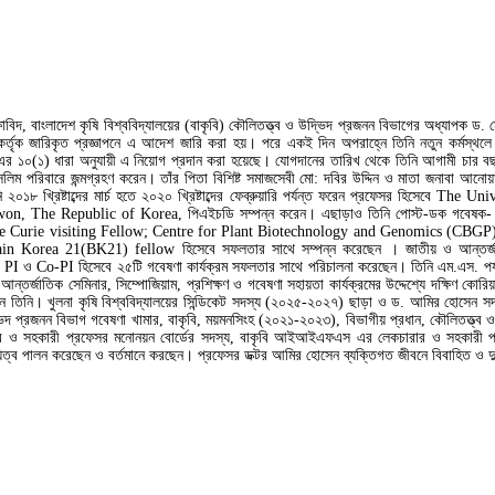
িক্ষাবিদ, বাংলাদেশ কৃষি বিশ্ববিদ্যালয়ের (বাকৃবি) কৌলিতত্ত্ব ও উদ্ভিদ প্রজনন বিভাগের অধ্যাপক ড. 
কর্তৃক জারিকৃত প্রজ্ঞাপনে এ আদেশ জারি করা হয়। পরে একই দিন অপরাহ্নে তিনি নতুন কর্মস্থলে যো
এর ১০(১) ধারা অনুযায়ী এ নিয়োগ প্রদান করা হয়েছে। যোগদানের তারিখ থেকে তিনি আগামী চার বছর
ম পরিবারে জন্মগ্রহণ করেন। তাঁর পিতা বিশিষ্ট সমাজসেবী মো: দবির উদ্দিন ও মাতা জনাবা আনোয়ার
ি ২০১৮ খ্রিষ্টাব্দের মার্চ হতে ২০২০ খ্রিষ্টাব্দের ফেব্রুয়ারি পর্যন্ত ফরেন প্রফেসর হিসেবে T
n, The Republic of Korea, পিএইচডি সম্পন্ন করেন। এছাড়াও তিনি পোস্ট-ডক গবেষক- 
ie Curie visiting Fellow; Centre for Plant Biotechnology and Genomics (CBG
ea 21(BK21) fellow হিসেবে সফলতার সাথে সম্পন্ন করেছেন । জাতীয় ও আন্তর্জাতিক জা
ে PI ও Co-PI হিসেবে ২৫টি গবেষণা কার্যক্রম সফলতার সাথে পরিচালনা করেছেন। তিনি এম.এস. পর্যা
তিক সেমিনার, সিম্পোজিয়াম, প্রশিক্ষণ ও গবেষণা সহায়তা কার্যক্রমের উদ্দেশ্যে দক্ষিণ কোরিয়া, স্পে
নি। খুলনা কৃষি বিশ্ববিদ্যালয়ের সিন্ডিকেট সদস্য (২০২৫-২০২৭) ছাড়া ও ড. আমির হোসেন সদস্জায,
ও উদ্ভিদ প্রজনন বিভাগ গবেষণা খামার, বাকৃবি, ময়মনসিংহ (২০২১-২০২৩), বিভাগীয় প্রধান, কৌলিতত্
র ও সহকারী প্রফেসর মনোনয়ন বোর্ডের সদস্য, বাকৃবি আইআইএফএস এর লেকচারার ও সহকারী প্রফেসর
িত্ব পালন করেছেন ও বর্তমানে করছেন। প্রফেসর ডক্টর আমির হোসেন ব্যক্তিগত জীবনে বিবাহিত ও দ