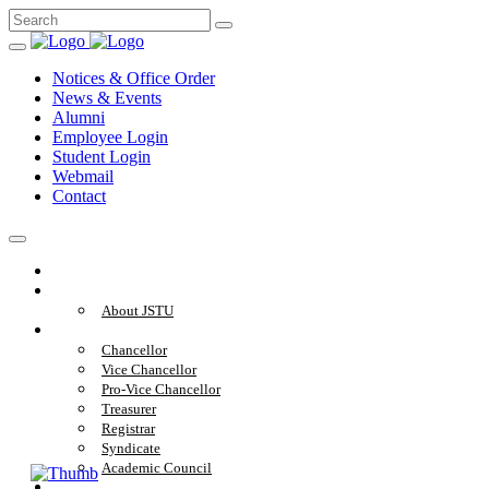
Notices & Office Order
News & Events
Alumni
Employee Login
Student Login
Webmail
Contact
Home
About
About JSTU
Administration
Chancellor
Vice Chancellor
Pro-Vice Chancellor
Treasurer
Registrar
Syndicate
Academic Council
Academics