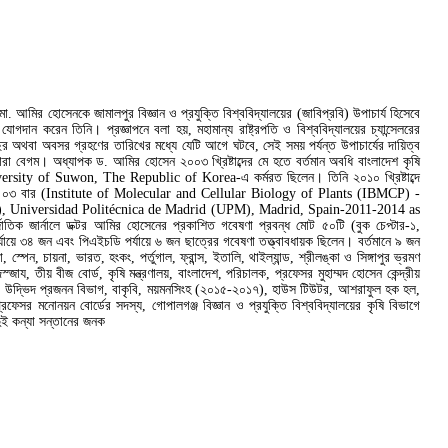
মো. আমির হোসেনকে জামালপুর বিজ্ঞান ও প্রযুক্তি বিশ্ববিদ্যালয়ের (জাবিপ্রবি) উপাচার্য হিসেবে
গদান করেন তিনি। প্রজ্ঞাপনে বলা হয়, মহামান্য রাষ্ট্রপতি ও বিশ্ববিদ্যালয়ের চ্যান্সেলরের
 অথবা অবসর গ্রহণের তারিখের মধ্যে যেটি আগে ঘটবে, সেই সময় পর্যন্ত উপাচার্যের দায়িত্ব
া বেগম। অধ্যাপক ড. আমির হোসেন ২০০৩ খ্রিষ্টাব্দের মে হতে বর্তমান অবধি বাংলাদেশ কৃষি
he University of Suwon, The Republic of Korea-এ কর্মরত ছিলেন। তিনি ২০১০ খ্রিষ্টাব্দে
০৩ বার (Institute of Molecular and Cellular Biology of Plants (IBMCP) -
P), Universidad Politécnica de Madrid (UPM), Madrid, Spain-2011-2014 as
র্নালে ডক্টর আমির হোসেনের প্রকাশিত গবেষণা প্রবন্ধ মোট ৫০টি (বুক চেপ্টার-১,
য়ে ৩৪ জন এবং পিএইচডি পর্যায়ে ৬ জন ছাত্রের গবেষণা তত্ত্বাবধায়ক ছিলেন। বর্তমানে ৯ জন
ন, চায়না, ভারত, হংকং, পর্তুগাল, ফ্রান্স, ইতালি, থাইল্যান্ড, শ্রীলঙ্কা ও সিঙ্গাপুর ভ্রমণ
 তীয় বীজ বোর্ড, কৃষি মন্ত্রণালয়, বাংলাদেশ, পরিচালক, প্রফেসর মুহাম্মদ হোসেন কেন্দ্রীয়
ত্ব ও উদ্ভিদ প্রজনন বিভাগ, বাকৃবি, ময়মনসিংহ (২০১৫-২০১৭), হাউস টিউটর, আশরাফুল হক হল,
 মনোনয়ন বোর্ডের সদস্য, গোপালগঞ্জ বিজ্ঞান ও প্রযুক্তি বিশ্ববিদ্যালয়ের কৃষি বিভাগে
ুই কন্যা সন্তানের জনক