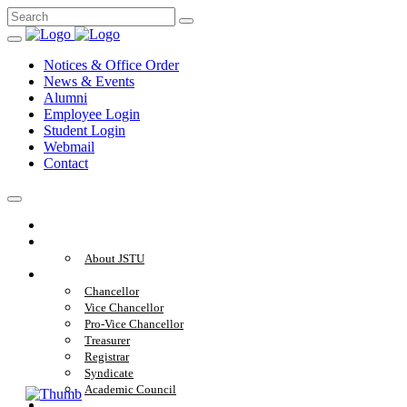
Notices & Office Order
News & Events
Alumni
Employee Login
Student Login
Webmail
Contact
Home
About
About JSTU
Administration
Chancellor
Vice Chancellor
Pro-Vice Chancellor
Treasurer
Registrar
Syndicate
Academic Council
Academics