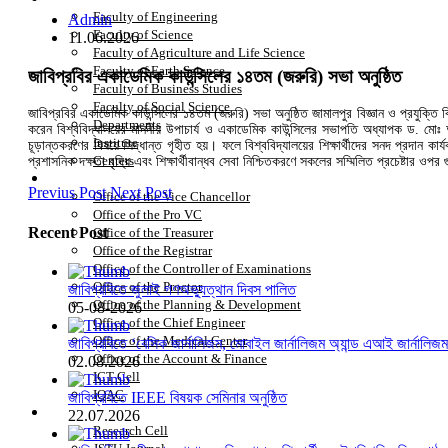
Faculty of Engineering
Admin
Faculty of Science
11.06.2026
Faculty of Agriculture and Life Science
Faculty of Earth Science
জাবিপ্রবির একাডেমিক কাউন্সিলের ১৪তম (জরুরি) সভা অনুষ্ঠিত
Faculty of Business Studies
Faculty of Social Science
জাবিপ্রবির একাডেমিক কাউন্সিলের ১৪তম (জরুরি) সভা অনুষ্ঠিত জামালপুর বিজ্ঞান ও প্রযুক্ত
Departments
করেন বিশ্ববিদ্যালয়ের মাননীয় উপাচার্য ও একাডেমিক কাউন্সিলের সভাপতি অধ্যাপক ড. মোঃ
Institute
চূড়ান্তকরণের বিষয়ে সিদ্ধান্ত গৃহীত হয়। ফলে বিশ্ববিদ্যালয়ের শিক্ষার্থীদের সনদ প্রদান
Centers
প্রশাসনিক দক্ষতা বৃদ্ধি এবং শিক্ষার্থীবান্ধব সেবা নিশ্চিতকরণে সকলের সম্মিলিত প্রচেষ্টার ওপ
Office
Previus Post
Next Post
Office of the Vice Chancellor
Office of the Pro VC
Recent Post
Office of the Treasurer
Office of the Registrar
Office of the Controller of Examinations
Office of the Proctor
জাবিপ্রবিতে জুলাই গণঅভ্যুত্থান দিবস পালিত
Office of the Planning & Development
05-08-2026
Office of the Chief Engineer
Office of the Medical Center
জাবিপ্রবিতে ‘বেসিক জার্নালিজম, মোবাইল জার্নালিজম অ্যান্ড এআই জার্নালিজম’ 
Office of the Account & Finance
02.08.2026
ICT Cell
IQAC
জাবিপ্রবিতে IEEE বিষয়ক সেমিনার অনুষ্ঠিত
Research
22.07.2026
Research Cell