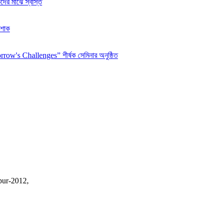
ঠকদের মাঝে স্বস্তি
 শোক
w's Challenges” শীর্ষক সেমিনার অনুষ্ঠিত
pur-2012,