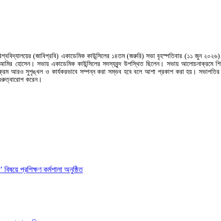
ি বিশ্ববিদ্যালয়ের (জাবিপ্রবি) একাডেমিক কাউন্সিলের ১৪তম (জরুরি) সভা বৃহস্পতিবার (১১ জুন ২০২
 আমির হোসেন। সভায় একাডেমিক কাউন্সিলের সদস্যবৃন্দ উপস্থিত ছিলেন। সভায় আলোচনাক্রমে শিক্ষ
 কার্যক্রম আরও সুশৃঙ্খল ও কার্যকরভাবে সম্পন্ন করা সম্ভব হবে বলে আশা প্রকাশ করা হয়। সভাপতি
র গুরুত্বারোপ করেন।
বিষয়ে প্রশিক্ষণ কর্মশালা অনুষ্ঠিত