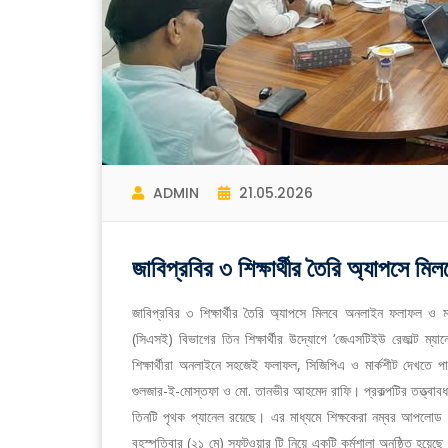
ADMIN
21.05.2026
জাবিপ্রবির ৩ শিক্ষার্থীর তৈরি অ্যাপসে 
জাবিপ্রবির ৩ শিক্ষার্থীর তৈরি অ্যাপসে মিলবে অনলাইন ফলাফল ও মার্কশ
(সিএসই) বিভাগের তিন শিক্ষার্থীর উদ্যোগে ‘জেএসটিইউ রেজাল্ট ম্য
শিক্ষার্থীরা অনলাইনে সহজেই ফলাফল, সিজিপিএ ও মার্কশীট দেখতে প
গুলজার-ই-মোস্তফা ও মো. তানভীর আহমেদ রাফি। প্রকল্পটির তত্ত্বাবধ
তিনটি পৃথক প্যানেল রয়েছে। এর মাধ্যমে শিক্ষকেরা নম্বর আপলোড ও
বৃহস্পতিবার (২১ মে) সফট্ওয়ার টি নিয়ে একটি কর্মশালা অনুষ্ঠিত হয়ে