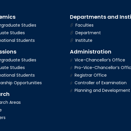
emics
Departments and Inst
graduate Studies
Faculties
ate Studies
Department
national Students
Institute
ssions
Administration
graduate Studies
Vice-Chancellor’s Office
ate Studies
Pro-Vice-Chancellor’s Offi
national Students
Registrar Office
arship Opportunities
Controller of Examination
Planning and Development
arch
rch Areas
e
ers