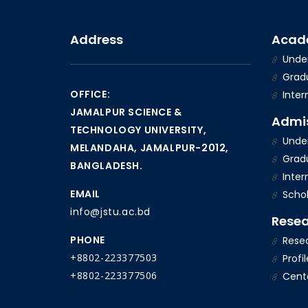
Address
Acad
Under
Gradu
OFFICE:
Inter
JAMALPUR SCIENCE &
Admi
TECHNOLOGY UNIVERSITY,
Under
MELANDAHA, JAMALPUR-2012,
Gradu
BANGLADESH.
Inter
EMAIL
Schol
info@jstu.ac.bd
Rese
PHONE
Resea
+8802-223377503
Profil
+8802-223377506
Cent