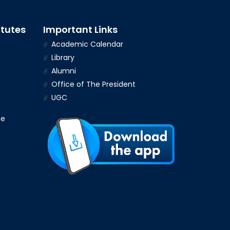
itutes
Important Links
Academic Calendar
Library
Alumni
Office of The President
UGC
ce